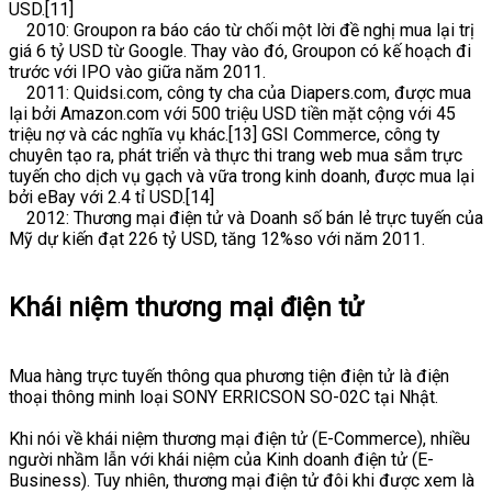
USD.[11]
2010: Groupon ra báo cáo từ chối một lời đề nghị mua lại trị
giá 6 tỷ USD từ Google. Thay vào đó, Groupon có kế hoạch đi
trước với IPO vào giữa năm 2011.
2011: Quidsi.com, công ty cha của Diapers.com, được mua
lại bởi Amazon.com với 500 triệu USD tiền mặt cộng với 45
triệu nợ và các nghĩa vụ khác.[13] GSI Commerce, công ty
chuyên tạo ra, phát triển và thực thi trang web mua sắm trực
tuyến cho dịch vụ gạch và vữa trong kinh doanh, được mua lại
bởi eBay với 2.4 tỉ USD.[14]
2012: Thương mại điện tử và Doanh số bán lẻ trực tuyến của
Mỹ dự kiến ​​đạt 226 tỷ USD, tăng 12%so với năm 2011.
Khái niệm thương mại điện tử
Mua hàng trực tuyến thông qua phương tiện điện tử là điện
thoại thông minh loại SONY ERRICSON SO-02C tại Nhật.
Khi nói về khái niệm thương mại điện tử (E-Commerce), nhiều
người nhầm lẫn với khái niệm của Kinh doanh điện tử (E-
Business). Tuy nhiên, thương mại điện tử đôi khi được xem là