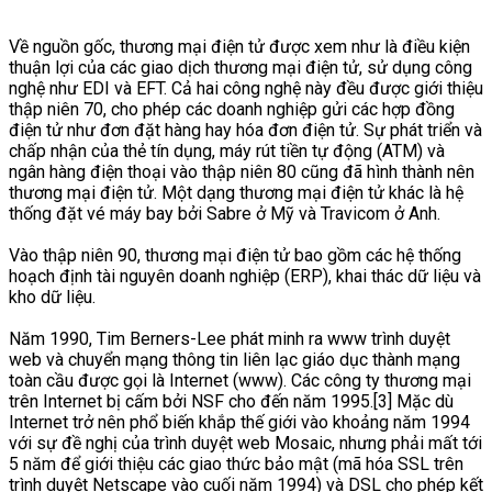
Về nguồn gốc, thương mại điện tử được xem như là điều kiện
thuận lợi của các giao dịch thương mại điện tử, sử dụng công
nghệ như EDI và EFT. Cả hai công nghệ này đều được giới thiệu
thập niên 70, cho phép các doanh nghiệp gửi các hợp đồng
điện tử như đơn đặt hàng hay hóa đơn điện tử. Sự phát triển và
chấp nhận của thẻ tín dụng, máy rút tiền tự động (ATM) và
ngân hàng điện thoại vào thập niên 80 cũng đã hình thành nên
thương mại điện tử. Một dạng thương mại điện tử khác là hệ
thống đặt vé máy bay bởi Sabre ở Mỹ và Travicom ở Anh.
Vào thập niên 90, thương mại điện tử bao gồm các hệ thống
hoạch định tài nguyên doanh nghiệp (ERP), khai thác dữ liệu và
kho dữ liệu.
Năm 1990, Tim Berners-Lee phát minh ra www trình duyệt
web và chuyển mạng thông tin liên lạc giáo dục thành mạng
toàn cầu được gọi là Internet (www). Các công ty thương mại
trên Internet bị cấm bởi NSF cho đến năm 1995.[3] Mặc dù
Internet trở nên phổ biến khắp thế giới vào khoảng năm 1994
với sự đề nghị của trình duyệt web Mosaic, nhưng phải mất tới
5 năm để giới thiệu các giao thức bảo mật (mã hóa SSL trên
trình duyệt Netscape vào cuối năm 1994) và DSL cho phép kết