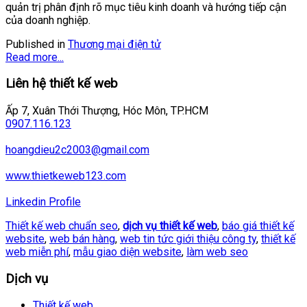
quản trị phân định rõ mục tiêu kinh doanh và hướng tiếp cận
của doanh nghiệp.
Published in
Thương mại điện tử
Read more...
Liên hệ thiết kế web
Ấp 7, Xuân Thới Thượng, Hóc Môn, TP.HCM
0907.116.123
hoangdieu2c2003@gmail.com
www.thietkeweb123.com
Linkedin Profile
Thiết kế web chuẩn seo
,
dịch vụ thiết kế web
,
báo giá thiết kế
website
,
web bán hàng
,
web tin tức giới thiệu công ty
,
thiết kế
web miễn phí
,
mẫu giao diện website
,
làm web seo
Dịch vụ
Thiết kế web