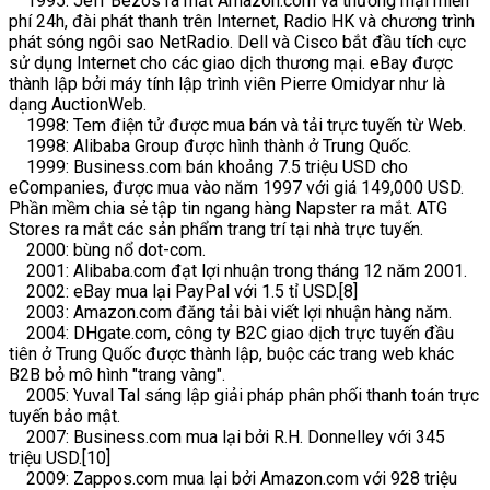
1995: Jeff Bezos ra mắt Amazon.com và thương mại miễn
phí 24h, đài phát thanh trên Internet, Radio HK và chương trình
phát sóng ngôi sao NetRadio. Dell và Cisco bắt đầu tích cực
sử dụng Internet cho các giao dịch thương mại. eBay được
thành lập bởi máy tính lập trình viên Pierre Omidyar như là
dạng AuctionWeb.
1998: Tem điện tử được mua bán và tải trực tuyến từ Web.
1998: Alibaba Group được hình thành ở Trung Quốc.
1999: Business.com bán khoảng 7.5 triệu USD cho
eCompanies, được mua vào năm 1997 với giá 149,000 USD.
Phần mềm chia sẻ tập tin ngang hàng Napster ra mắt. ATG
Stores ra mắt các sản phẩm trang trí tại nhà trực tuyến.
2000: bùng nổ dot-com.
2001: Alibaba.com đạt lợi nhuận trong tháng 12 năm 2001.
2002: eBay mua lại PayPal với 1.5 tỉ USD.[8]
2003: Amazon.com đăng tải bài viết lợi nhuận hàng năm.
2004: DHgate.com, công ty B2C giao dịch trực tuyến đầu
tiên ở Trung Quốc được thành lập, buộc các trang web khác
B2B bỏ mô hình "trang vàng".
2005: Yuval Tal sáng lập giải pháp phân phối thanh toán trực
tuyến bảo mật.
2007: Business.com mua lại bởi R.H. Donnelley với 345
triệu USD.[10]
2009: Zappos.com mua lại bởi Amazon.com với 928 triệu