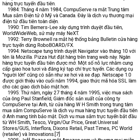
hàng trực tuyến đầu tiên.
1984: Tháng 4 năm 1984, CompuServe ra mắt Trung tâm
Mua sắm Điện tử ở Mỹ và Canada. Đây là dịch vụ thương mại
điện tử đầu tiên toàn diện.
1990: Tim Berners-Lee xây dựng trình duyệt đầu tiên,
WorldWideWeb, sử máy máy NeXT.
1992: Terry Brownell ra mắt hệ thống bảng Bulletin cửa hàng
trực tuyến dùng RoboBOARD/FX.
1994: Netscape tung trình duyệt Navigator vào tháng 10 với
tên là Mozilla. Pizza Hut đặt hàng trên trang web này. Ngân
hàng trực tuyến đầu tiên được mở. Một số nỗ lực nhằm cung
cấp giao hoa tươi và đăng ký tạp chí trực tuyến. Các dụng cụ
"người lớn" cũng có sẵn như xe hơi và xe đạp. Netscape 1.0
được giới thiệu vào cuối năm 1994, giao thức mã hóa SSL làm
cho các giao dịch bảo mật hơn.
1995: Thứ năm, ngày 27 tháng 4 năm 1995, việc mua sách
của ông Paul Stanfield, Giám đốc sản xuất của công ty
CompuServe tại Anh, từ cửa hàng W H Smith trong trung tâm
mua sắm CompuServe là dịch vụ mua hàng trực tuyến đầu tiên
ở Anh mang tính bảo mật. Dịch vu mua sắm trực tuyến bắt đầu
từ WH Smith, Tesco, Virgin/Our Price, Great Universal
Stores/GUS, Interflora, Dixons Retail, Past Times, PC World
(retailer) và Innovations.[7]