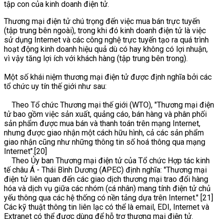
tập con của kinh doanh điện tử.
Thương mại điện tử chú trọng đến việc mua bán trực tuyến
(tập trung bên ngoài), trong khi đó kinh doanh điện tử là việc
sử dụng Internet và các công nghệ trực tuyến tạo ra quá trình
hoạt động kinh doanh hiệu quả dù có hay không có lợi nhuận,
vì vậy tăng lợi ích với khách hàng (tập trung bên trong).
Một số khái niệm thương mại điện tử được định nghĩa bởi các
tổ chức uy tín thế giới như sau:
Theo Tổ chức Thương mại thế giới (WTO), "Thương mại điện
tử bao gồm việc sản xuất, quảng cáo, bán hàng và phân phối
sản phẩm được mua bán và thanh toán trên mạng Internet,
nhưng được giao nhận một cách hữu hình, cả các sản phẩm
giao nhận cũng như những thông tin số hoá thông qua mạng
Internet".[20]
Theo Ủy ban Thương mại điện tử của Tổ chức Hợp tác kinh
tế châu Á - Thái Bình Dương (APEC) định nghĩa: "Thương mại
điện tử liên quan đến các giao dịch thương mại trao đổi hàng
hóa và dịch vụ giữa các nhóm (cá nhân) mang tính điện tử chủ
yếu thông qua các hệ thống có nền tảng dựa trên Internet." [21]
Các kỹ thuật thông tin liên lạc có thể là email, EDI, Internet và
Extranet có thể được dùng để hỗ trợ thương mại điện tử.