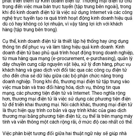
phát triển thêm từ Kinh doanh điện tử. Thương mại điện tử chú
trọng đến việc mua bán trực tuyến (tập trung bên ngoài), trong
khi đó kinh doanh điện tử là việc sử dụng Internet và các công
nghệ trực tuyến tạo ra quá trình hoạt động kinh doanh hiệu quả
dù có hay không có lợi nhuận, vì vậy tăng lợi ích với khách
hàng (tập trung bên trong).
Cụ thể, kinh doanh điện tử là thiết lập hệ thống hay ứng dụng
thông tin để phục vụ và làm tăng hiệu quả kinh doanh. Kinh
doanh điện tử bao phủ quá trình hoạt động trong doanh nghiệp,
từ mua hàng qua mạng (e-procurement, e-purchasing), quản lý
dây chuyền cung cấp nguyên vật liệu, xử lý đơn hàng, phục vụ
khách hàng và giao dịch với đối tác qua các công cụ điện tử
cho đến chia sẻ dữ liệu giữa các bộ phận chức năng trong
doanh nghiệp. Trong khi đó, thương mại điện tử tập trung vào
việc mua bán và trao đổi hàng hóa, dịch vụ, thông tin qua
mạng, các phương tiện điện tử và Internet. Theo nghĩa rộng
hơn, thương mại điện tử là việc sử dụng các phương tiện điện
tử để triển khai thương mại. Nói cách khác, thương mại điện tử
là thực hiện quy trình cơ bản và quy trình khác của giao dịch
thương mại bằng phương tiện điện tử, cụ thể là trên mạng máy
tính và viễn thông một cách rộng rãi, ở mức độ cao nhất có thể.
Việc phân biệt tương đối giữa hai thuật ngữ này sẽ giúp nhà